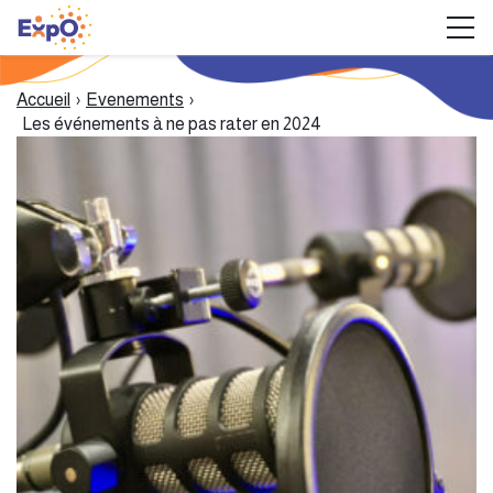
L’association
Accueil
›
Evenements
›
Les événements à ne pas rater en 2024
Vivre avec l’obésité
Actus
Ressources
Mon Poids Ma Santé
Contact
NOUS SOUTENIR