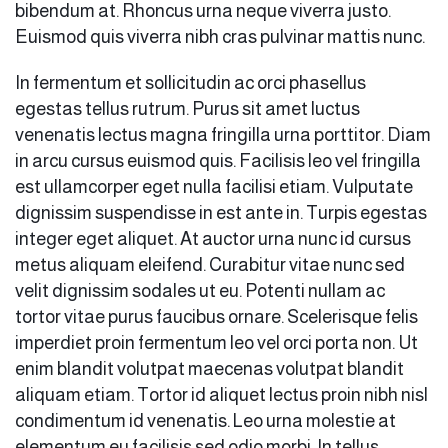
bibendum at. Rhoncus urna neque viverra justo.
Euismod quis viverra nibh cras pulvinar mattis nunc.
In fermentum et sollicitudin ac orci phasellus
egestas tellus rutrum. Purus sit amet luctus
venenatis lectus magna fringilla urna porttitor. Diam
in arcu cursus euismod quis. Facilisis leo vel fringilla
est ullamcorper eget nulla facilisi etiam. Vulputate
dignissim suspendisse in est ante in. Turpis egestas
integer eget aliquet. At auctor urna nunc id cursus
metus aliquam eleifend. Curabitur vitae nunc sed
×
velit dignissim sodales ut eu. Potenti nullam ac
tortor vitae purus faucibus ornare. Scelerisque felis
imperdiet proin fermentum leo vel orci porta non. Ut
enim blandit volutpat maecenas volutpat blandit
Rechercher
aliquam etiam. Tortor id aliquet lectus proin nibh nisl
:
condimentum id venenatis. Leo urna molestie at
elementum eu facilisis sed odio morbi. In tellus